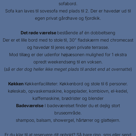
sofabord.
Sofa kan laves til sovesofa med plads til 2. Der er havedør ud til
egen privat gårdhave og fjordkik.
Det røde værelse
bestående af én dobbeltseng
Der er et lille bord med to stole til, 30″ fladskærm med chromecast
og havedør til jeres egen private terrasse.
Mod tillæg er der udenfor højsæsonen mulighed for 1 ekstra
opredt weekendseng til en voksen.
(
så er der dog heller ikke meget plads til andet end at overnatte
)
Køkken
Køkkenfaciliteter: Køkkenbord og stole til 6 personer.
køleskab, opvaskemaskine, kogeplader, kombiovn, el-kedel,
kaffemaskine, brødrister og blender
Badeværelse
I badeværelset finder du et dejlig stort
bruseområde.
shampoo, balsam, showergel, hårtørrer og glattejern.
Er du klar til at reservere dit ophold? Så bare ring, sms eller send