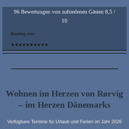
96 Bewertungen von zufriedenen Gästen 8,5 /
10
Booking.com
★
★
★
★
★
★
★
★
★
★
Wohnen im Herzen von Rørvig
– im Herzen Dänemarks
Verfügbare Termine für Urlaub und Ferien im Jahr 2026